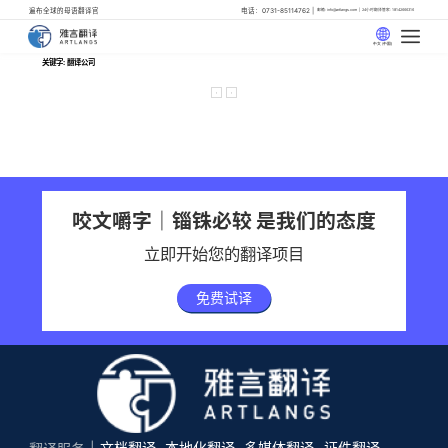
遍布全球的母语翻译官
电话：0731-85114762
邮箱: info@artlangs.com
24小时翻译管家: 18142666316
中文 (中国)
关键字: 翻译公司
‹
›
咬文嚼字｜锱铢必较 是我们的态度
立即开始您的翻译项目
免费试译
文档翻译
本地化翻译
多媒体翻译
证件翻译