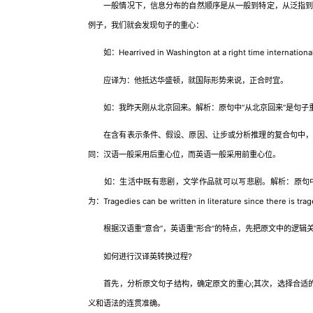
一般情况下，信息分布的自然顺序是从一般到特定，从泛指到特
例子，我们就会发现句子的重心：
如：Hearrived in Washington at a right time internati
应译为：他抵达华盛顿，就国际形势来说，正合时宜。
如：我昨天刚从北京回来。解析：原句中“从北京回来”是句子重心。应译为：I c
在含有表示条件、假设、原因、让步或分析推理的复合句中，语
同：汉语一般采用后重心位，而英语一般采用前重心位。
如：生活中既有悲剧，文学作品就可以写悲剧。解析：原句中“
为：Tragedies can be written in literature since there is trage
根据汉语重“意合”，英语重“形合”的特点，先把原文中的逻辑
如何进行汉译英转换过程?
首先，分析原文句子结构，确定原文的重心;其次，选择合适的
义和语法的连贯准确。