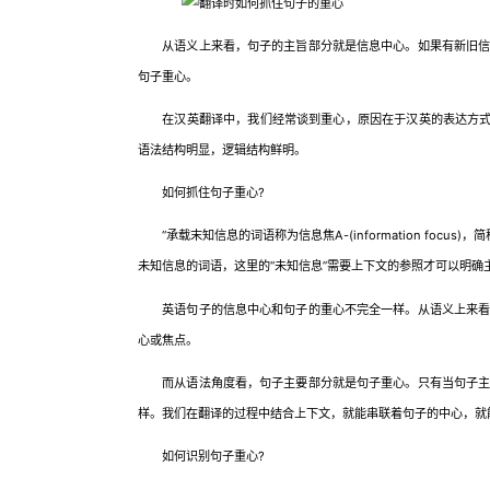
从语义上来看，句子的主旨部分就是信息中心。如果有新旧信息
句子重心。
在汉英翻译中，我们经常谈到重心，原因在于汉英的表达方式不同
语法结构明显，逻辑结构鲜明。
如何抓住句子重心?
“承载末知信息的词语称为信息焦A-(information focu
未知信息的词语，这里的“未知信息”需要上下文的参照才可以明确
英语句子的信息中心和句子的重心不完全一样。从语义上来看，
心或焦点。
而从语法角度看，句子主要部分就是句子重心。只有当句子主旨
样。我们在翻译的过程中结合上下文，就能串联着句子的中心，就
如何识别句子重心?