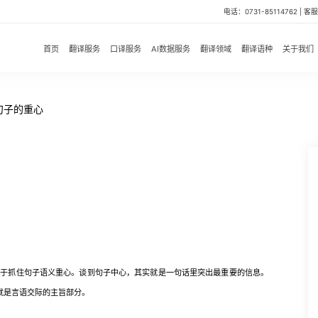
电话：0731-85114762 | 客服微
首页
翻译服务
口译服务
AI数据服务
翻译领域
翻译语种
关于我们
句子的重心
抓住句子语义重心。谈到句子中心，其实就是一句话里突出最重要的信息。
就是言语交际的主旨部分。