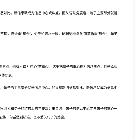
对比，新信息就成为信息中心或焦点。而从语法角度看，句子主要部分就是
，汉语重“意合”，句子如流水一般，逻辑结构隐含;而英语重“形合”，句子
s)，简称焦点，也有人译为‘申心’或‘重心’。这里把句子的重心称为信息焦点，且是承载
主体信息。
句子的主旨部分就是信息中心。如果有新旧信息对比，新信息就成为信息中
部分和句子的结构上的主要部分重合时，句子的信息中心才与句子的重心一
能将一句话做到精简，也不丢失句子的美感。