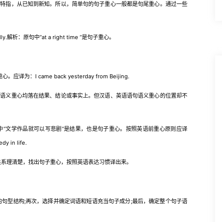
指，从已知到新知。所以，简单句的句子重心一般都是句尾重心。通过一些
onally.解析：原句中“at a right time ”是句子重心。
ame back yesterday from Beijing.
义重心均落在结果、结论或事实上。但汉语、英语语句语义重心的位置却不
文学作品就可以写悲剧”是结果，也是句子重心。按照英语前重心原则应译
dy in life.
关系理清楚，找出句子重心，按照英语表达习惯译出来。
句型结构;再次，选择并确定词语和短语充当句子成分;最后，确定整个句子语