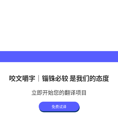
咬文嚼字｜锱铢必较 是我们的态度
立即开始您的翻译项目
免费试译