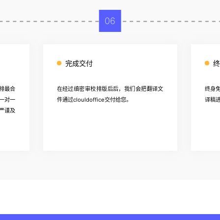
06
完成交付
终
排最合
在经过缜密审校排版后后，我们会把翻译文
终身
一对一
件通过clouldoffice交付给您。
译稿
严谨及