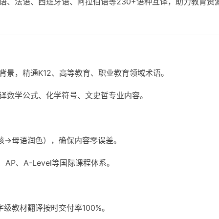
语、法语、西班牙语、阿拉伯语等230+语种互译，助力教育资
背景，精通K12、高等教育、职业教育领域术语。
译数学公式、化学符号、文史哲专业内容。
审核→母语润色），确保内容零误差。
AP、A-Level等国际课程体系。
级教材翻译按时交付率100%。