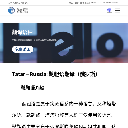
遍布全球的母语翻译官
电话：0731-85114762
邮箱: info@artlangs.com
24小时翻译管家: 18142666316
中文 (中国)
翻译语种
支持全球主要语种翻译，让语言不再成为沟通障碍。
免费试译
Tatar – Russia: 鞑靼语翻译（俄罗斯）
鞑靼语介绍
鞑靼语是属于突厥语系的一种语言，又称塔塔
尔语。鞑靼族、塔塔尔族等人群广泛使用该语言。
鞑靼语主要分布于俄罗斯联邦鞑靼斯坦共和国、伏