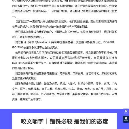
业、组织和个人提供快速且经济的语言服务，我们随时准备帮您克服文化和语言障碍所带来
的业务复杂性。我们的专业翻译团队在众多领域拥有广泛的经验和深厚的专业知识，凭借全
方位的语言能力、快速的响应、一流的客户服务，雅言翻译已成为亚洲最权威的翻译公司之
一。
我们组建了一支拥有共同价值观的优秀团队，他们对翻译质量、交付周期和项目沟通有
着严格的标准，这使我们能够始终如一地提供超出客户预期的翻译。
我们很高兴您能成为我们的客户，并期待与您长久合作。如果您有任何疑问，请随时联系
我们，我们会立即回复您。。
雅言翻译（母公司MarsHub）持有中国翻译协会、美国翻译协会双认证、ISO9001、
ISO17100质量体系认证等行业顶级资质。
公司拥有来自世界几乎所有地区的11219名顶级母语翻译官，并且数量仍在不断增长，可
提供全球300多种语言服务，公司翻译官团队均经过严苛考核，在职翻译官均持有
CATTI/NAATI等职业翻译证书，以确保针对不同国家、地区的用户和行业实现精准、高质量
的全流程语言服务。
雅言翻译的产品及经营服务范围包括：笔译服务、口译服务、语言本地化、影视文化译制
及翻译技术解决方案。
所涉及领域包括：财经、法律及合同、游戏、AI技术、影视文化娱乐、零售、市场、广告
文学、医学、信息技术、电子工程、机械工程、汽车、建筑、专利、家电产品、通信、旅
游、酒店管理、制造业、历史和考古、文学及艺术、美容及化妆品、教育及在线学习、人力
资源、能源化工及环境等。
免费试译
咬文嚼字｜锱铢必较 是我们的态度
翻译价格