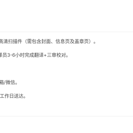
证高清扫描件（需包含封面、信息页及盖章页）。
员3-6小时完成翻译+三审校对。
箱/微信。
5工作日送达。