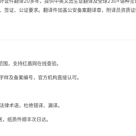
外证件翻译20多年，提供中英文出生证翻译及全球230+语种
、签证、公证要求。翻译件加盖公安备案翻译章，附译员资质证
营范围，支持红盾网在线查验。
ion”字样及备案编号，官方机构直接认可。
法律术语，杜绝错译、漏译。
送，纸质件顺丰次日达。