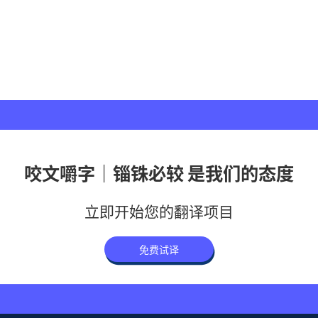
咬文嚼字｜锱铢必较 是我们的态度
立即开始您的翻译项目
免费试译