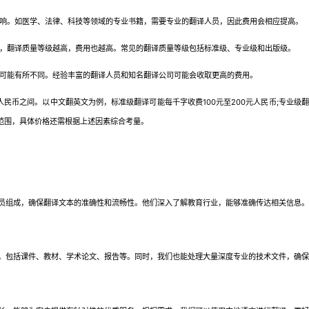
响。如医学、法律、科技等领域的专业书籍，需要专业的翻译人员，因此费用会相应提高。
，翻译质量等级越高，费用也越高。常见的翻译质量等级包括标准级、专业级和出版级。
可能有所不同。经验丰富的翻译人员和知名翻译公司可能会收取更高的费用。
民币之间。以中文翻英文为例，标准级翻译可能每千字收费100元至200元人民币;专业级翻译
考范围，具体价格还需根据上述因素综合考量。
组成，确保翻译文本的准确性和流畅性。他们深入了解教育行业，能够准确传达相关信息。
包括课件、教材、学术论文、报告等。同时，我们也能处理大量深度专业的技术文件，确保