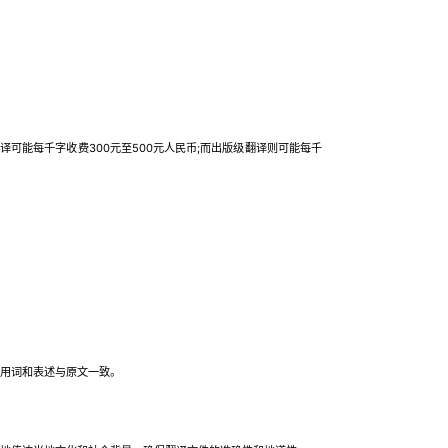
可能每千字收费300元至500元人民币;而出版级翻译则可能每千
用词和表述与原文一致。