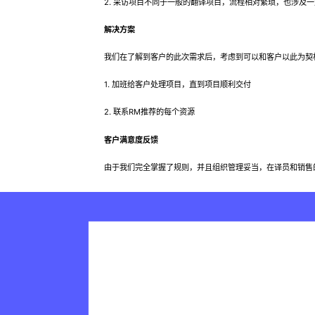
2. 采访项目不同于一般的翻译项目，流程相对繁琐，也涉及一
解决方案
我们在了解到客户的此次需求后，考虑到可以和客户以此为契机
1. 加班给客户处理项目，直到项目顺利交付
2. 联系RM推荐的每个资源
客户满意度反馈
由于我们完全掌握了规则，并且组织管理妥当，在译员和销售的