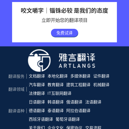
咬文嚼字｜锱铢必较 是我们的态度
立即开始您的翻译项目
免费试译
文档翻译
本地化翻译
多媒体翻译
证件翻译
翻译服务
汽车翻译
教育翻译
建筑工程翻译
机械翻译
翻译领域
法律翻译
IT互联网翻译
日语翻译
韩语翻译
俄语翻译
法语翻译
德语翻译
泰语翻译
阿拉伯语翻译
翻译语种
西班牙语翻译
葡萄牙语翻译
关于我们
企业文化
保密协议
交易流程