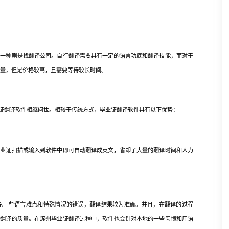
另一种则是找翻译公司。自行翻译需要具有一定的语言功底和翻译技能，而对于
质量，但是价格较高，且需要等待较长时间。
翻译软件相继问世。相较于传统方式，毕业证翻译软件具有以下优势：
证扫描或输入到软件中即可自动翻译成英文，省却了大量的翻译时间和人力
一些语言难点和特殊情况的错误，翻译结果较为准确。并且，在翻译的过程
了翻译的质量。在涿州毕业证翻译过程中，软件也会针对本地的一些习惯和用语