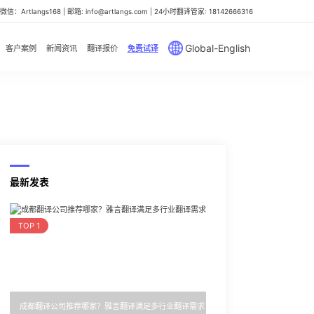
信：Artlangs168 | 邮箱: info@artlangs.com | 24小时翻译管家: 18142666316
Global-English
客户案例
新闻资讯
翻译报价
免费试译
最新发表
TOP 1
成都翻译公司推荐哪家？雅言翻译满足多行业翻译需求