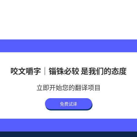
咬文嚼字｜锱铢必较 是我们的态度
立即开始您的翻译项目
免费试译