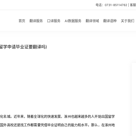
电话：0731-85114762 | 客服微
首页
翻译服务
口译服务
AI数据服务
翻译领域
翻译语种
关于我们
留学申请毕业证要翻译吗)
名城。近年来，随着全球化的快速发展，涿州也越来越多的人开始出国留学
请国外高校还是找工作都需要凭借毕业证明自己的能力和水平。那么，在涿州地