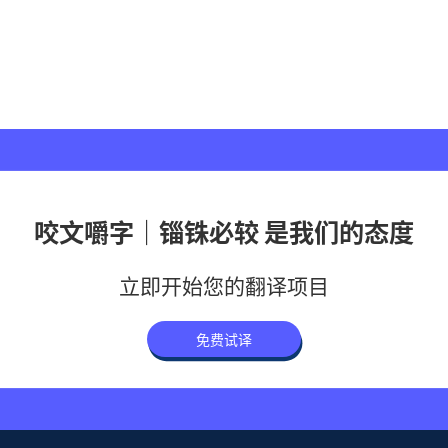
咬文嚼字｜锱铢必较 是我们的态度
立即开始您的翻译项目
免费试译