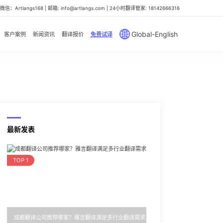
信：Artlangs168 | 邮箱: info@artlangs.com | 24小时翻译管家: 18142666316
Global-English
客户案例
新闻资讯
翻译报价
免费试译
最新发表
TOP 1
成都翻译公司推荐哪家？雅言翻译满足多行业翻译需求