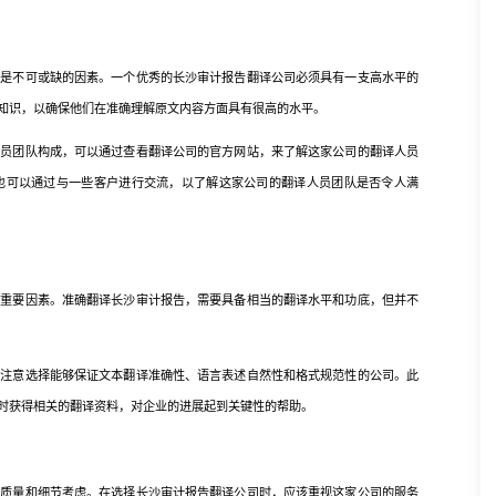
不可或缺的因素。一个优秀的长沙审计报告翻译公司必须具有一支高水平的
知识，以确保他们在准确理解原文内容方面具有很高的水平。
人员团队构成，可以通过查看翻译公司的官方网站，来了解这家公司的翻译人员
也可以通过与一些客户进行交流，以了解这家公司的翻译人员团队是否令人满
要因素。准确翻译长沙审计报告，需要具备相当的翻译水平和功底，但并不
意选择能够保证文本翻译准确性、语言表述自然性和格式规范性的公司。此
时获得相关的翻译资料，对企业的进展起到关键性的帮助。
量和细节考虑。在选择长沙审计报告翻译公司时，应该重视这家公司的服务