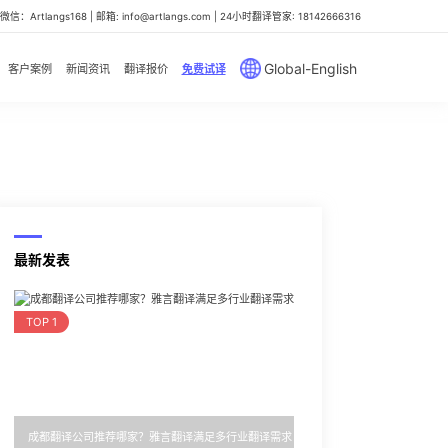
信：Artlangs168 | 邮箱: info@artlangs.com | 24小时翻译管家: 18142666316
Global-English
客户案例
新闻资讯
翻译报价
免费试译
最新发表
TOP 1
成都翻译公司推荐哪家？雅言翻译满足多行业翻译需求