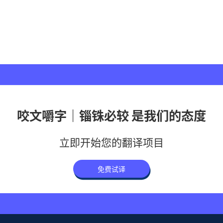
咬文嚼字｜锱铢必较 是我们的态度
立即开始您的翻译项目
免费试译