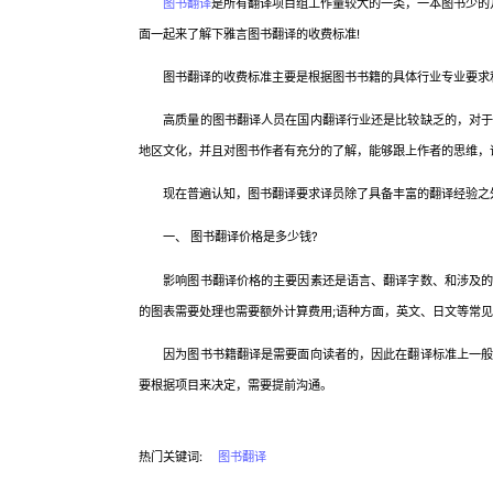
图书翻译
是所有翻译项目组工作量较大的一类，一本图书少的
面一起来了解下雅言图书翻译的收费标准!
图书翻译的收费标准主要是根据图书书籍的具体行业专业要求和
高质量的图书翻译人员在国内翻译行业还是比较缺乏的，对于译
地区文化，并且对图书作者有充分的了解，能够跟上作者的思维，译
现在普遍认知，图书翻译要求译员除了具备丰富的翻译经验之外
一、 图书翻译价格是多少钱?
影响图书翻译价格的主要因素还是语言、翻译字数、和涉及的专
的图表需要处理也需要额外计算费用;语种方面，英文、日文等常
因为图书书籍翻译是需要面向读者的，因此在翻译标准上一般选
要根据项目来决定，需要提前沟通。
热门关键词:
图书翻译