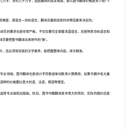
几万字，多的几十万字，因此翻译的成本很高，那么图书翻译价格是多少钱?下
难度，源语言—目标语言，翻译总量和加急时间等因素来决定的。
员的要求也是非常严格，不仅仅要完全掌握本国语言，还是熟悉目标语言和
员要把图书翻译出来原作的“美”。
，还必须有较高的文学素养，能把握整体内容，译文精准。
业领域，图书翻译也是统计字符数或单词数来计算费用，如果书籍中有大量
见语种的价格要比意大利语、法语、德语等便宜。
择专业级和出版级。较后，图书书籍翻译是非常大的项目，实际的报价还是