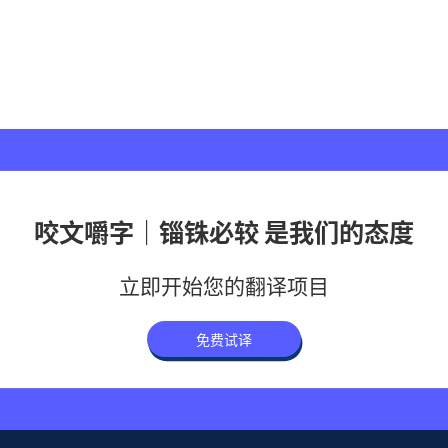
咬文嚼字｜锱铢必较 是我们的态度
立即开始您的翻译项目
免费试译