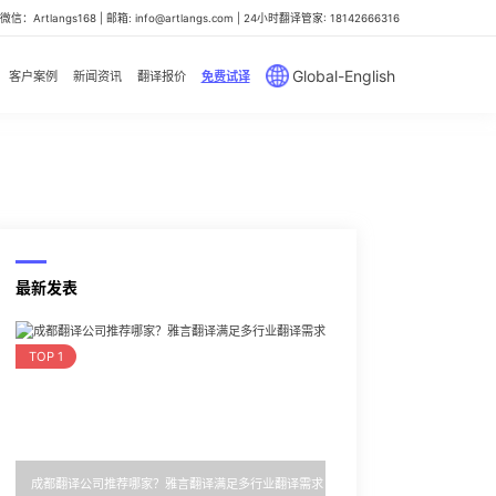
信：Artlangs168 | 邮箱: info@artlangs.com | 24小时翻译管家: 18142666316
Global-English
客户案例
新闻资讯
翻译报价
免费试译
最新发表
TOP 1
成都翻译公司推荐哪家？雅言翻译满足多行业翻译需求