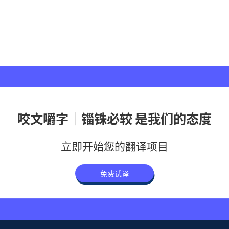
咬文嚼字｜锱铢必较 是我们的态度
立即开始您的翻译项目
免费试译