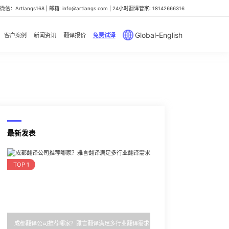
信：Artlangs168 | 邮箱: info@artlangs.com | 24小时翻译管家: 18142666316
Global-English
客户案例
新闻资讯
翻译报价
免费试译
最新发表
TOP 1
成都翻译公司推荐哪家？雅言翻译满足多行业翻译需求