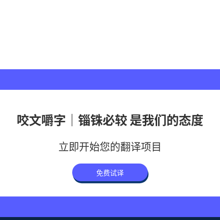
咬文嚼字｜锱铢必较 是我们的态度
立即开始您的翻译项目
免费试译