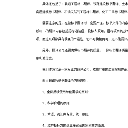
具体还包括了：轨道工程标书翻译、铁路建设标书翻译、土木工
房屋建筑标书翻译、石油天然气工程标书翻译、化工工业标书翻译
需要注意的是，在做标书翻译时一定要严谨。标书文件的内容可
般标书的翻译内容包括招标邀请函，投标人须知，招标项目的技
项，而这几项都具有很强的严谨性，切不可模棱两可，更不能漏译
另外，翻译公司还要确保标书翻译的质量，一份标书翻译质量的
象和诚信度。
我们作为北京一家专业的翻译公司，依靠严格的质量控制体系、
雅言翻译的标书翻译的四项原则：
1、全面反映使用单位需求的原则;
2、科学合理的原则;
3、术语、词汇库专业、统一原则;
4、维护投标方的商业秘密及国家利益的原则。