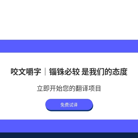
咬文嚼字｜锱铢必较 是我们的态度
立即开始您的翻译项目
免费试译