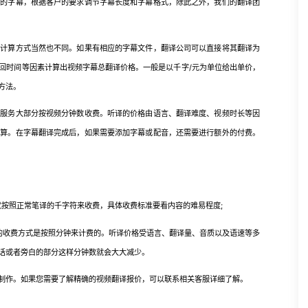
字幕，根据客户的要求调节字幕长度和字幕格式，除此之外，我们的翻译团
算方式当然也不同。如果有相应的字幕文件，翻译公司可以直接将其翻译为
回时间等因素计算出视频字幕总翻译价格。一般是以千字/元为单位给出单价，
方法。
务大部分按视频分钟数收费。听译的价格由语言、翻译难度、视频时长等因
计算。在字幕翻译完成后，如果需要添加字幕或配音，还需要进行额外的付费。
按照正常笔译的千字符来收费，具体收费标准要看内容的难易程度;
收费方式是按照分钟来计费的。听译价格受语言、翻译量、音质以及语速等多
话或者旁白的部分这样分钟数就会大大减少。
作。如果您需要了解精确的视频翻译报价，可以联系相关客服详细了解。