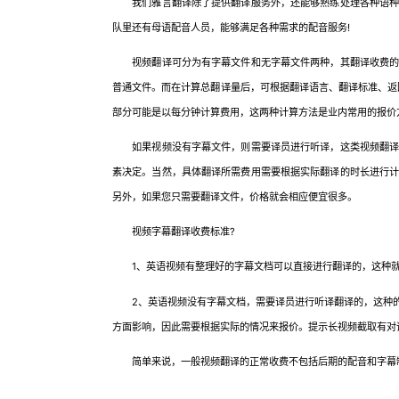
我们雅言翻译除了提供翻译服务外，还能够熟练处理各种语种的
队里还有母语配音人员，能够满足各种需求的配音服务!
视频翻译可分为有字幕文件和无字幕文件两种，其翻译收费的计
普通文件。而在计算总翻译量后，可根据翻译语言、翻译标准、返
部分可能是以每分钟计算费用，这两种计算方法是业内常用的报价
如果视频没有字幕文件，则需要译员进行听译，这类视频翻译服
素决定。当然，具体翻译所需费用需要根据实际翻译的时长进行
另外，如果您只需要翻译文件，价格就会相应便宜很多。
视频字幕翻译收费标准?
1、英语视频有整理好的字幕文档可以直接进行翻译的，这种就
2、英语视频没有字幕文档，需要译员进行听译翻译的，这种的
方面影响，因此需要根据实际的情况来报价。提示长视频截取有对
简单来说，一般视频翻译的正常收费不包括后期的配音和字幕制