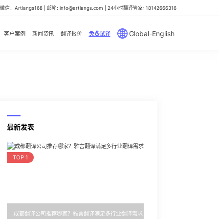
信：Artlangs168 | 邮箱: info@artlangs.com | 24小时翻译管家: 18142666316
Global-English
客户案例
新闻资讯
翻译报价
免费试译
最新发表
TOP 1
成都翻译公司推荐哪家？雅言翻译满足多行业翻译需求