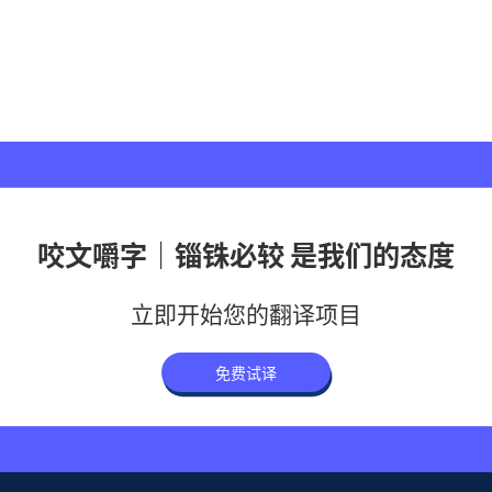
咬文嚼字｜锱铢必较 是我们的态度
立即开始您的翻译项目
免费试译