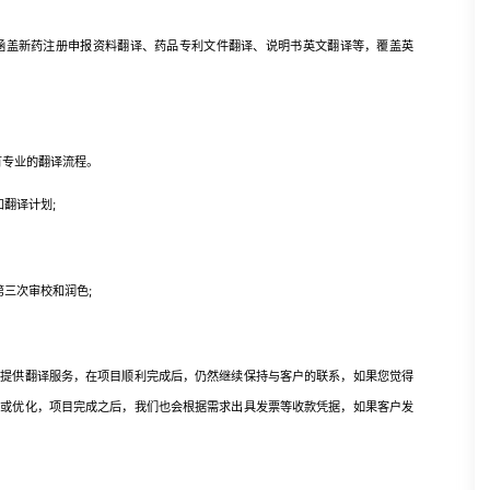
盖新药注册申报资料翻译、药品专利文件翻译、说明书英文翻译等，覆盖英
专业的翻译流程。
翻译计划;
三次审校和润色;
供翻译服务，在项目顺利完成后，仍然继续保持与客户的联系，如果您觉得
改或优化，项目完成之后，我们也会根据需求出具发票等收款凭据，如果客户发