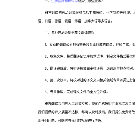
一、
生物医药翻译公司
能提供哪些服务?
雅言翻译的药品翻译服务包括生物医药、化学制药等领域，涵
语、日语、德语、俄语、韩语、加拿大语等多语言。
二、各种药品说明书英文翻译流程
1、专业的翻译公司拥有擅长各专业领域的译员，经验丰富，有
2、收集文件，整理翻译记忆库和术语库，制定文件格式要求和
3、翻译完成后，将初译稿交由审校译员，逐词逐句检查校对;
4、第三次校审，将校对过的译文交由相关领域专业译员进行第
5、专业排版，完成译文文件的全方位升级。
雅言翻译采用纯人工翻译模式，我司严格按照行业标准及合同提
我们提供的译文质量不达标，都可以及时反馈，我们提供免费修
现任何问题，可随时与我们的客服进行沟通。