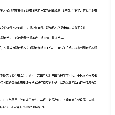
机构通常拥有专业的翻译团队和丰富的翻译经验，能够提供准确、可靠的翻译
身份证件及复印件、护照及复印件、翻译机构所需申请表等必要文件。
翻译费，一般包括翻译服务费、认证费、快递费等。
，只需等待翻译机构完成翻译和认证工作。一旦认证完成，将收到翻译机构颁
格式可能存在差异。例如，美国驾照和中国驾照非常不同，不仅有不同的格
目标国家的驾驶规则和证书格式进行相应的调整，以确保翻译后的证书能够得到
由于驾照是一种正式的文件，其语言必须准确，不能有歧义或误解。同时，
的基础上注意语言的流畅性和流行性。