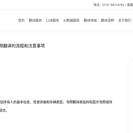
电话：0731-85114762 | 客服微
首页
翻译服务
口译服务
AI数据服务
翻译领域
翻译语种
关于我们
驾照翻译的流程和注意事项
持有人的基本信息、驾驶资格和车辆类型。驾照翻译是指持有国外驾照或持
语言。