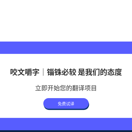
咬文嚼字｜锱铢必较 是我们的态度
立即开始您的翻译项目
免费试译