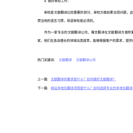
4. 做好审校工作：
审校是文献翻译比较重要的部分，审校方面如果出现问题，这对
惯当地的语言习惯，母语审校是必须的。
作为一家专业的文献翻译公司，雅言翻译在文献翻译方面积累
家，他们在各自擅长的领域出类拔萃，能够根据客户的需求，提供
热门关键词:
文献翻译
文献翻译公司
上一篇:
文献翻译的要求是什么？如何做好文献翻译？
下一篇:
网站本地化翻译流程是什么？如何选择专业的本地化翻译