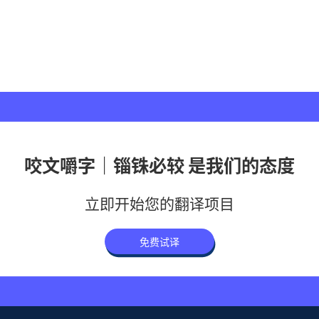
咬文嚼字｜锱铢必较 是我们的态度
立即开始您的翻译项目
免费试译