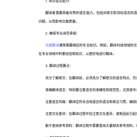
1. 译员语言能力：
翻译者需要具备优秀的语言能力，包括对原文和目标语言的语法
问题，从而影响文献质量。
2. 确保专业译员承接：
文献翻译
通常需要相应的专业知识。例如，翻译科技领域的
在专业领域中积累经验和知识，以更好地进行翻译。
3. 翻译过程要点：
充分了解原文：在翻译前，必须充分了解原文的语言特点、历史
准确翻译语言：特别要注重语言的准确性和规范性，尤其是专
注重语言风格：翻译应符合当地语言的语法和表达习惯，确保
注意文化差异：在翻译过程中应注意文化差异，避免因此引起
勤于查阅参考资料：翻译过程中需要查阅大量相关参考资料，包