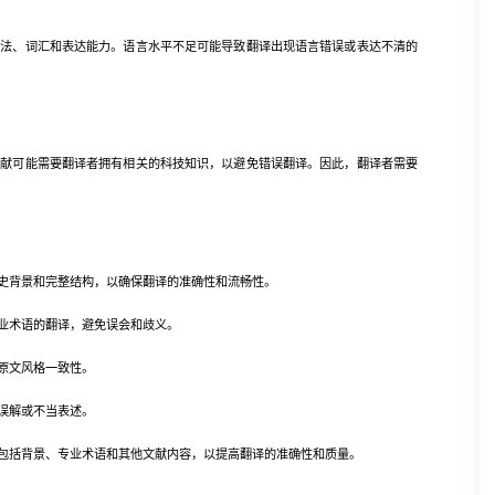
、词汇和表达能力。语言水平不足可能导致翻译出现语言错误或表达不清的
文献可能需要翻译者拥有相关的科技知识，以避免错误翻译。因此，翻译者需要
背景和完整结构，以确保翻译的准确性和流畅性。
业术语的翻译，避免误会和歧义。
原文风格一致性。
误解或不当表述。
括背景、专业术语和其他文献内容，以提高翻译的准确性和质量。