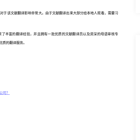
于该文献翻译影响非常大。由于文献翻译出来大部分给本地人观看，需要习
了丰富的翻译经验，并且拥有一批优质的文献翻译员以及资深的母语审核专
优质的翻译服务。
公司？