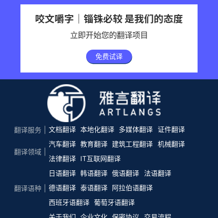
咬文嚼字｜锱铢必较 是我们的态度
立即开始您的翻译项目
免费试译
文档翻译
本地化翻译
多媒体翻译
证件翻译
翻译服务
汽车翻译
教育翻译
建筑工程翻译
机械翻译
翻译领域
法律翻译
IT互联网翻译
日语翻译
韩语翻译
俄语翻译
法语翻译
德语翻译
泰语翻译
阿拉伯语翻译
翻译语种
西班牙语翻译
葡萄牙语翻译
关于我们
企业文化
保密协议
交易流程