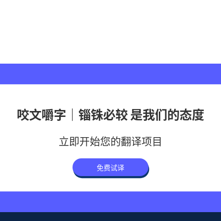
咬文嚼字｜锱铢必较 是我们的态度
立即开始您的翻译项目
免费试译