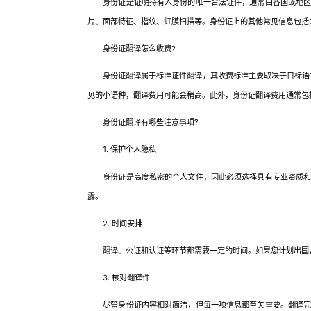
身份证是证明持有人身份的唯一合法证件，通常由各国或地区的
片、面部特征、指纹、虹膜扫描等。身份证上的其他常见信息包括
身份证翻译怎么收费?
身份证翻译属于标准证件翻译，其收费标准主要取决于目标语言。
见的小语种，翻译费用可能会稍高。此外，身份证翻译费用通常包
身份证翻译有哪些注意事项?
1. 保护个人隐私
身份证是高度私密的个人文件，因此必须选择具有专业资质和保
露。
2. 时间安排
翻译、公证和认证等环节都需要一定的时间。如果您计划出国，
3. 核对翻译件
尽管身份证内容相对简洁，但每一项信息都至关重要。翻译完成