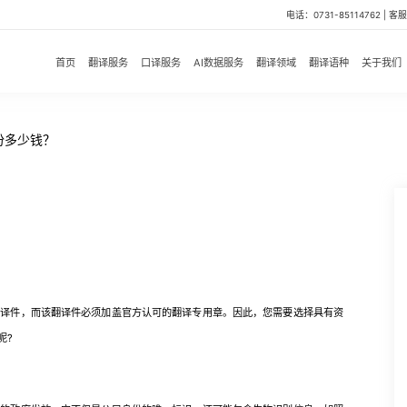
电话：0731-85114762 | 客服微
首页
翻译服务
口译服务
AI数据服务
翻译领域
翻译语种
关于我们
份多少钱？
件，而该翻译件必须加盖官方认可的翻译专用章。因此，您需要选择具有资
呢?