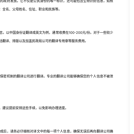
政府发放。它不仅是公民身份的唯一标识，还可能包含生物识别信息，如照
：全名、父母姓名、住址、职业和民族等。
以中国身份证翻译成英文为例，通常收费在100-200元/份。对于一些较少
括翻译、排版以及加盖民政局认可的翻译专用章等服务费用。
密机制的翻译公司进行翻译。专业的翻译公司能够确保您的个人信息不被泄
建议提前安排这些手续，以免影响办理进度。
后，请务必仔细核对译文中的每一项个人信息，确保无误后再向翻译公司确