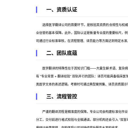
一、资质认证
选择医学翻译公司的首要环节，是核验其资质的合规性与权威性
业信誉的基本保障。此外，国际认证是衡量专业度的重要标尺，例如美
司通过行业标准审核，在流程管理、译员能力等方面达到特定水准，
二、团队底蕴
医学翻译的特殊性在于其知识门槛——大量生僻术语、复杂病理
有 “专业背景 + 翻译经验” 双轨并行的团队：译员可能具备临
类医学文本的表述逻辑。考察时可通过典型案例集、译员资质展示
三、流程管控
严谨的翻译流程是精准度的保障。专业公司会构建标准化作业链条：项
分工，交付前进行格式校验与全稿通读。部分机构还会引入 “双盲
量研讨会等举措，亦能体现公司对持续提升服务水准的追求。