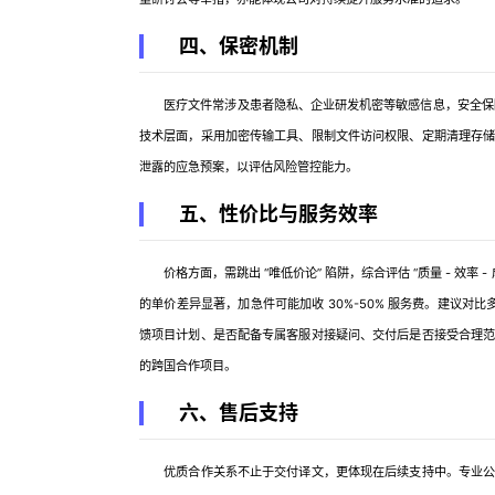
四、保密机制
医疗文件常涉及患者隐私、企业研发机密等敏感信息，安全保障
技术层面，采用加密传输工具、限制文件访问权限、定期清理存
泄露的应急预案，以评估风险管控能力。
五、性价比与服务效率
价格方面，需跳出 “唯低价论” 陷阱，综合评估 “质量 - 效率
的单价差异显著，加急件可能加收 30%-50% 服务费。建议对
馈项目计划、是否配备专属客服对接疑问、交付后是否接受合理
的跨国合作项目。
六、售后支持
优质合作关系不止于交付译文，更体现在后续支持中。专业公司