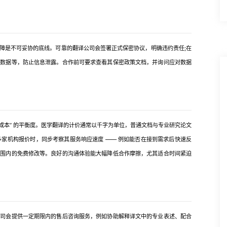
是不可妥协的底线。可靠的翻译公司会签署正式保密协议，明确违约责任;在
储数据等，防止信息泄露。合作前可要求查看其保密政策文档，并询问应对数据
 - 成本” 的平衡度。医学翻译的计价通常以千字为单位，普通文档与专业研究论文
比多家机构报价时，同步考察其服务响应速度 —— 例如能否在接到需求后快速反
范围内的免费修改等。良好的沟通体验能大幅降低合作摩擦，尤其适合时间紧迫
会提供一定期限内的售后咨询服务，例如协助解释译文中的专业表述、配合