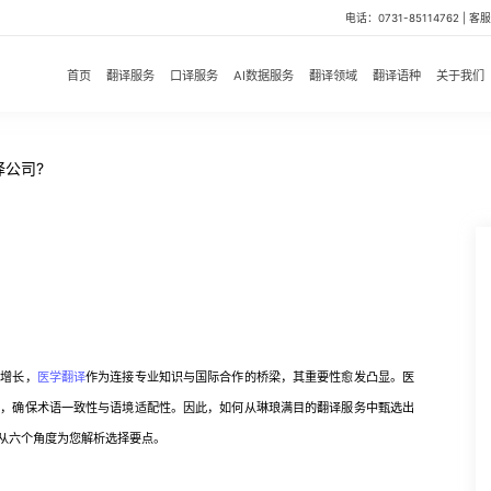
电话：0731-85114762 | 客服微
首页
翻译服务
口译服务
AI数据服务
翻译领域
翻译语种
关于我们
公司?
增长，
医学翻译
作为连接专业知识与国际合作的桥梁，其重要性愈发凸显。医
时，确保术语一致性与语境适配性。因此，如何从琳琅满目的翻译服务中甄选出
从六个角度为您解析选择要点。