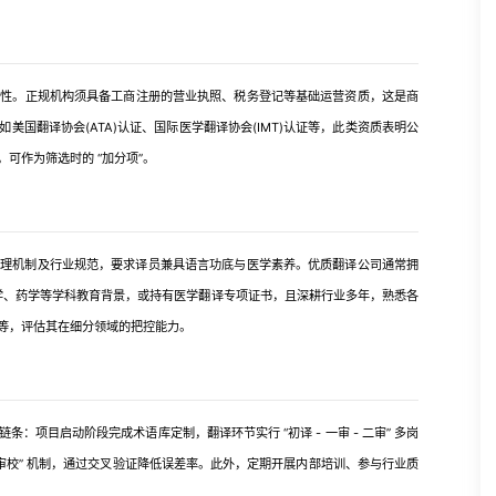
。正规机构须具备工商注册的营业执照、税务登记等基础运营资质，这是商
国翻译协会(ATA)认证、国际医学翻译协会(IMT)认证等，此类资质表明公
可作为筛选时的 “加分项”。
机制及行业规范，要求译员兼具语言功底与医学素养。优质翻译公司通常拥
床医学、药学等学科教育背景，或持有医学翻译专项证书，且深耕行业多年，熟悉各
等，评估其在细分领域的把控能力。
目启动阶段完成术语库定制，翻译环节实行 “初译 - 一审 - 二审” 多岗
审校” 机制，通过交叉验证降低误差率。此外，定期开展内部培训、参与行业质