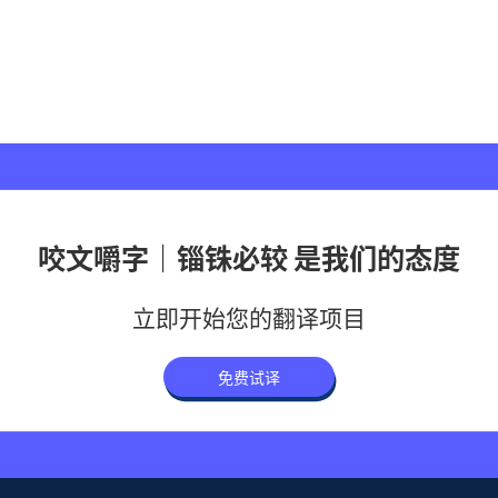
咬文嚼字｜锱铢必较 是我们的态度
立即开始您的翻译项目
免费试译