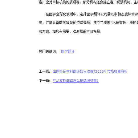
客户应对审核机构的质疑等。部分机构还会建立客户反馈机制，主动
在医学全球化浪潮中，选择医学翻译公司需以审慎态度综合评估
年，汇聚具备医学背景的资深译员，建立了覆盖 “术语管理 - 多轮审
决方案。如您有需要，欢迎联系官网客服。
热门关键词:
医学翻译
上一篇:
出国签证材料翻译如何收费?2025年市场收费解析
下一篇:
产品文档翻译怎么挑选服务商?