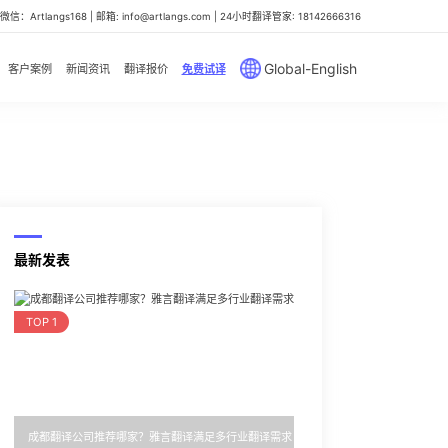
信：Artlangs168 | 邮箱: info@artlangs.com | 24小时翻译管家: 18142666316
Global-English
客户案例
新闻资讯
翻译报价
免费试译
最新发表
TOP 1
成都翻译公司推荐哪家？雅言翻译满足多行业翻译需求