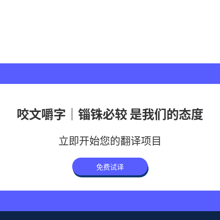
咬文嚼字｜锱铢必较 是我们的态度
立即开始您的翻译项目
免费试译