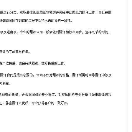
进行分类，选取最擅长此图纸领域的译员接手此图纸的翻译工作，而且在翻
证翻译团队在翻译的过程中保持术语翻译的一致性。
及进度表，专业的翻译公司一般会做到翻译和校审同步，这样既节约时间，
高效的完成审核任务。
户收稿后，也会持续跟进，做好售后的工作。
译合同是很有必要的。合同不仅对翻译的价格、翻译所需时间等翻译中涉及
大利益。
翻译的质量，会根据图纸的专业难度，对整体图纸专业分析并做出翻译流程
正。雅言翻译以优质，专业获得客户的一致好评。