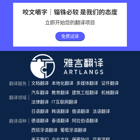
咬文嚼字｜锱铢必较 是我们的态度
立即开始您的翻译项目
免费试译
文档翻译
本地化翻译
多媒体翻译
证件翻译
翻译服务
汽车翻译
教育翻译
建筑工程翻译
机械翻译
翻译领域
法律翻译
IT互联网翻译
日语翻译
韩语翻译
俄语翻译
法语翻译
德语翻译
泰语翻译
阿拉伯语翻译
翻译语种
西班牙语翻译
葡萄牙语翻译
关于我们
企业文化
保密协议
交易流程