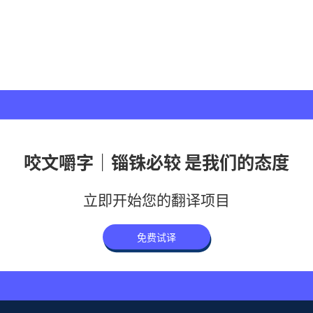
咬文嚼字｜锱铢必较 是我们的态度
立即开始您的翻译项目
免费试译