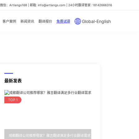
信：Artlangs168 | 邮箱: info@artlangs.com | 24小时翻译管家: 18142666316
Global-English
客户案例
新闻资讯
翻译报价
免费试译
最新发表
TOP 1
成都翻译公司推荐哪家？雅言翻译满足多行业翻译需求