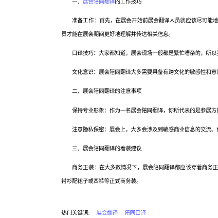
一、
展会陪同翻译
的工作技巧
准备工作：首先，在展会开始前展会翻译人员就应该尽可能地了
员才能在展会期间更好地理解并传达相关信息。
口译技巧：大家都知道，展会现场一般都是繁忙嘈杂的，所以我
文化意识：展会陪同翻译大多需要具备有跨文化的敏感性和意识
二、展会陪同翻译的注意事项
保持专业形象：作为一名展会陪同翻译，你所代表的是参展方的
注意隐私保密：展会上，大多会涉及到敏感商业信息的交流。作
三、展会陪同翻译的着装建议
商务正装：在大多数情况下，展会陪同翻译都应该穿着商务正装
衬衫配裙子或西裤等正式商务装。
热门关键词:
展会翻译
陪同口译