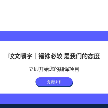
咬文嚼字｜锱铢必较 是我们的态度
立即开始您的翻译项目
免费试译