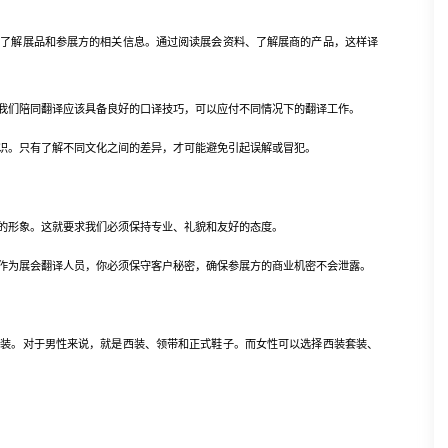
解展品和参展方的相关信息。通过阅读展会资料、了解展商的产品，这样译
们陪同翻译应该具备良好的口译技巧，可以应付不同情况下的翻译工作。
。只有了解不同文化之间的差异，才可能避免引起误解或冒犯。
形象。这就要求我们必须保持专业、礼貌和友好的态度。
为展会翻译人员，你必须保守客户秘密，确保参展方的商业机密不会泄露。
。对于男性来说，就是西装、领带和正式鞋子。而女性可以选择西装套装、