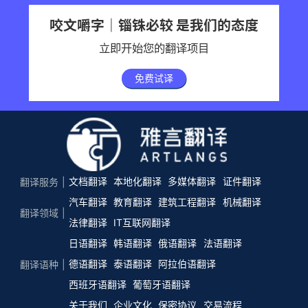
咬文嚼字｜锱铢必较 是我们的态度
立即开始您的翻译项目
免费试译
文档翻译
本地化翻译
多媒体翻译
证件翻译
翻译服务
汽车翻译
教育翻译
建筑工程翻译
机械翻译
翻译领域
法律翻译
IT互联网翻译
日语翻译
韩语翻译
俄语翻译
法语翻译
德语翻译
泰语翻译
阿拉伯语翻译
翻译语种
西班牙语翻译
葡萄牙语翻译
关于我们
企业文化
保密协议
交易流程