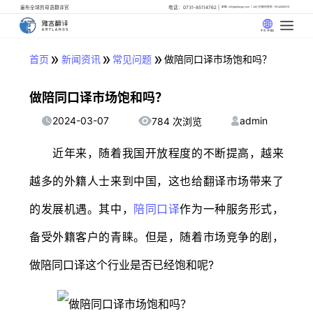
遍布全球的母语翻译官
电话：0731-85114762
邮箱: info@artlangs.com
24小时翻译管家: 18142666316
中文 (中国)
»
»
»
首页
新闻资讯
常见问题
做陪同口译市场饱和吗？
做陪同口译市场饱和吗？
2024-03-07
admin
784 次浏览
近年来，随着我国开放程度的不断提高，越来
越多的外籍人士来到中国，这也给翻译市场带来了
的发展机遇。其中，
陪同口译
作为一种服务形式，
备受外籍客户的青睐。但是，随着市场竞争的剧，
做陪同口译这个行业是否已经饱和呢?