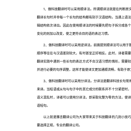
1、做科技翻译时可以采用顺译法。所谓顺译法就是在判断原文
翻译长句时并非每一个长句的结构都有别于汉语结构。当遇上语
辑结构依次译出。因此在使用顺译法的时候要先把句子拆分成各
变化的则加以改变，使之更符合目的语的表达习惯。
2、做科技翻译时可以采用逆译法。前面提到顺译法可以用于那
顺序等往往与汉语差别较大，有时甚至正好相反。此时，译者需
翻译实践中遇到一些长句的表达方式不合汉语习惯的情形，需要
并进行必要的句序调整，这样才能使译文更加通顺流畅，有助于原
3、做科技翻译时可以采用分译法。分译法是翻译科技长句常用
来译。当短语或从句与句子中的其它成分的联系并不十分紧密时
语义混乱时，译者可以使用分译法，即采取化整为零的方法，使
语短句。
以上就是雅言翻译公司为大家带来关于科技翻译的几则小技巧，
要选择正规，专业的翻译公司。