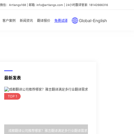
信：Artlangs168 | 邮箱: info@artlangs.com | 24小时翻译管家: 18142666316
Global-English
客户案例
新闻资讯
翻译报价
免费试译
最新发表
TOP 1
成都翻译公司推荐哪家？雅言翻译满足多行业翻译需求