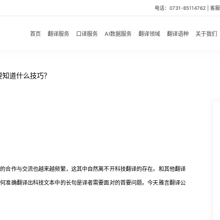
电话：0731-85114762 | 客服微
首页
翻译服务
口译服务
AI数据服务
翻译领域
翻译语种
关于我们
要知道什么技巧？
合作与交流也越来越频繁，这其中自然离不开科技翻译的存在。和其他翻译
如何准确翻译出科技文本中的长句是译者需要面对的首要问题。今天雅言翻译公