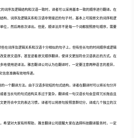
的词序及逻辑结构和汉语一致时，译者可以采用基本一致的顺序进行翻译。在
法结构、词序及逻辑关系和汉语非常接近的句子时，基本上可按原文的词序和逻
个单位，然后再依次译出。但是，顺译法并不是每一个词都按照原句顺序，需要
些在词序及逻辑关系和汉语十分相似的句子上，但有些长句的时间顺序或逻辑
要改变原文语序，甚至逆着原文顺序翻译，使译文更加符合汉语表达的方式。在
较多地使用逆译法。雅言翻译公司认为在翻译时，一定要注意两种语言的差异，
文信息准确有效地传递。
的一个翻译方法。由于汉语多较短的句式结构，译者在翻译时可以将长句分开
，或者当长句的句式结构关系过于复杂，翻译成一句汉语长句会显得冗长拖沓且
译文更符合中文的表达习惯。译者可以将原句按照意群切分，译成几个独立的汉
希望对大家有所帮助，雅言翻译公司提醒大家在选择科技翻译服务时，一定