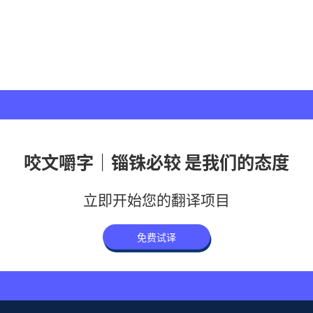
咬文嚼字｜锱铢必较 是我们的态度
立即开始您的翻译项目
免费试译