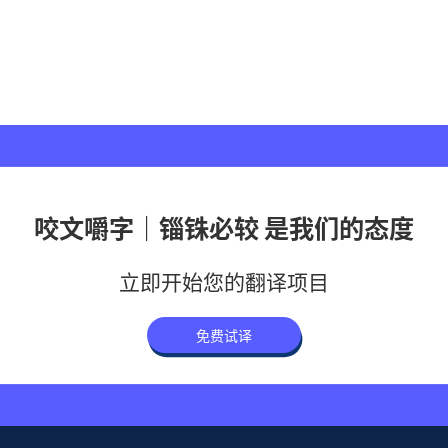
咬文嚼字｜锱铢必较 是我们的态度
立即开始您的翻译项目
免费试译