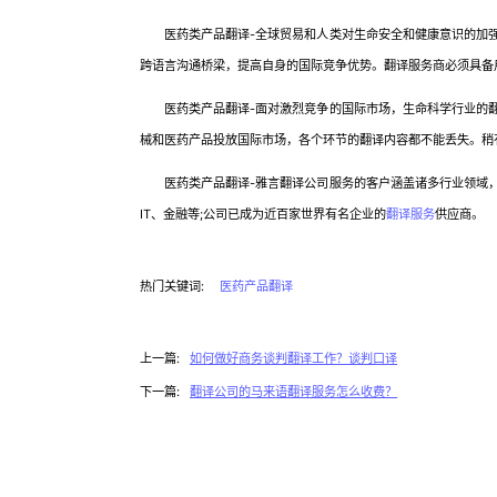
医药类产品翻译-全球贸易和人类对生命安全和健康意识的加强
跨语言沟通桥梁，提高自身的国际竞争优势。翻译服务商必须具备
医药类产品翻译-面对激烈竞争的国际市场，生命科学行业的翻
械和医药产品投放国际市场，各个环节的翻译内容都不能丢失。稍
医药类产品翻译-雅言翻译公司服务的客户涵盖诸多行业领域，
IT、金融等;公司已成为近百家世界有名企业的
翻译服务
供应商。
热门关键词:
医药产品翻译
上一篇:
如何做好商务谈判翻译工作？谈判口译
下一篇:
翻译公司的马来语翻译服务怎么收费？