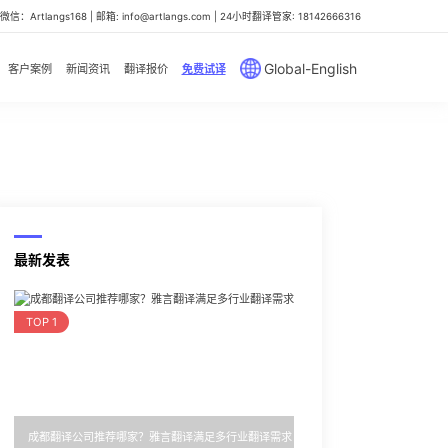
信：Artlangs168 | 邮箱: info@artlangs.com | 24小时翻译管家: 18142666316
Global-English
客户案例
新闻资讯
翻译报价
免费试译
最新发表
TOP 1
成都翻译公司推荐哪家？雅言翻译满足多行业翻译需求