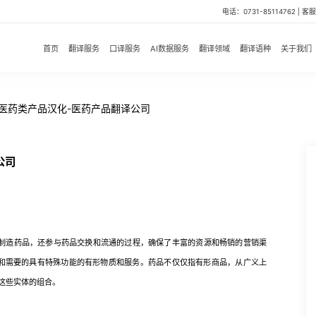
电话：0731-85114762 | 客服微
首页
翻译服务
口译服务
AI数据服务
翻译领域
翻译语种
关于我们
医药类产品汉化-医药产品翻译公司
公司
造药品，还参与药品交换和流通的过程，确保了丰富的资源和畅销的营销渠
益和需要的具有特殊功能的有形物质和服务。药品不仅仅指有形商品，从广义上
这些实体的组合。