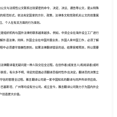
公文与法规性公文联系比较紧密的命令、决定、决议、通告等公文，是从特殊
律的规范形式，依法肯定国家的方针、政策，法律条文和党政机关公文的双重属
位、个人在有关方面的行为准则。
是组织机构与国外法律的联系越来越多。例如，中资企业在海外设立工厂进行
了解外语法律。同样，外国企业在中国开展业务，外国人来中国工作，必须了解
过程中必须遵守准确性原则。如果法律翻译错误的话，结果很难预测，所以需要
律翻译毫无疑问是一种人际交往全过程。在创作者(或发言人)和阅读者(或听
要表现，有众多不明、待定的层面必须翻译员临时性作出决定。翻译员的决策立
实守信的管理全过程。雅言翻译公司是一家中国知名的翻译与同声传译供应商，
港、巴基斯坦、广州等均设有分公司。成立至今，雅言翻译公司致力于为国内外企
户创造更大价值。