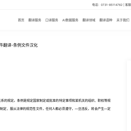
电话：0731-85114762 | 客服微
首页
翻译服务
口译服务
AI数据服务
翻译领域
翻译语种
关于我们
件翻译-条例文件汉化
系的规定。条例是规定国家制定或批准的特定事项和某机关的组织、职权等规
法制定、服从法律的规范性文件，任何人都必须遵守，—旦违反，将会产生—定