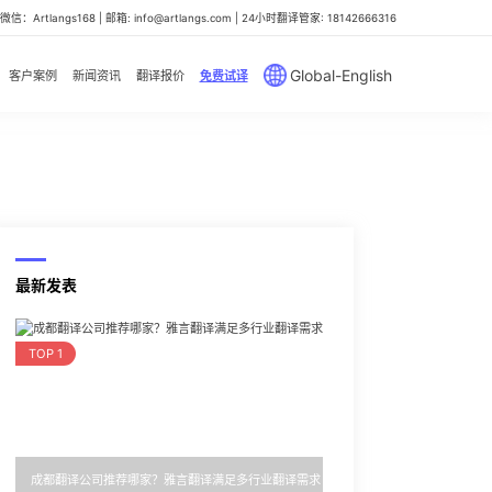
信：Artlangs168 | 邮箱: info@artlangs.com | 24小时翻译管家: 18142666316
Global-English
客户案例
新闻资讯
翻译报价
免费试译
最新发表
TOP 1
成都翻译公司推荐哪家？雅言翻译满足多行业翻译需求