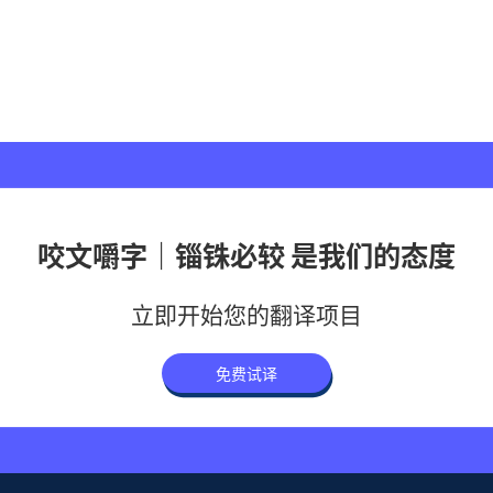
咬文嚼字｜锱铢必较 是我们的态度
立即开始您的翻译项目
免费试译