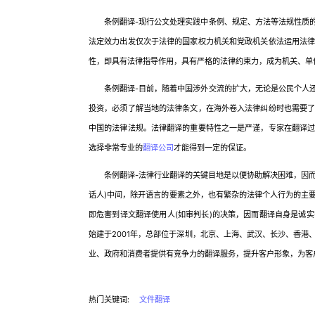
条例翻译-现行公文处理实践中条例、规定、方法等法规性质的
法定效力出发仅次于法律的国家权力机关和党政机关依法运用法
性，即具有法律指导作用，具有严格的法律约束力，成为机关、单
条例翻译-目前，随着中国涉外交流的扩大，无论是公民个人还
投资，必须了解当地的法律条文，在海外卷入法律纠纷时也需要
中国的法律法规。法律翻译的重要特性之一是严谨，专家在翻译
选择非常专业的
翻译公司
才能得到一定的保证。
条例翻译-法律行业翻译的关键目地是以便协助解决困难，因而法
话人)中间，除开语言的要素之外，也有繁杂的法律个人行为的主
即危害到译文翻译使用人(如审判长)的决策，因而翻译自身是诚
始建于2001年，总部位于深圳，北京、上海、武汉、长沙、香
业、政府和消费者提供有竞争力的翻译服务，提升客户形象，为客
热门关键词:
文件翻译