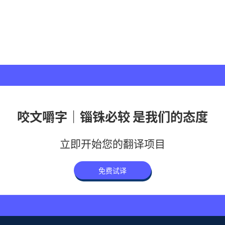
咬文嚼字｜锱铢必较 是我们的态度
立即开始您的翻译项目
免费试译