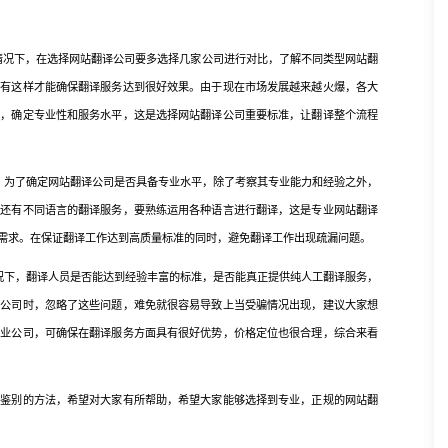
况下，在选择网站翻译公司要多选择几家公司进行对比，了解不同类型网站翻
只有这样才能确保翻译服务达到很好效果。由于现在市场发展越来越火爆，各大
量，确定专业性和服务水平，这是选择网站翻译公司重要标准，让翻译整个流程
为了确定网站翻译公司是否具备专业水平，除了考察其专业能力和经验之外，
，还有不同语言的翻译服务，要熟练运用各种语言进行翻译，这是专业网站翻译
需求。在保证翻译工作达到高质量标准的同时，避免翻译工作出现疏漏问题。
下，翻译人员是否能达到经验丰富的标准，是否能真正提供纯人工翻译服务，
译公司时，忽略了这些问题，难免就很容易导致上当受骗情况出现，建议大家想
专业公司，可确保在翻译服务方面具有很好优势，价格定位也很合理，综合来看
别的方法，希望对大家有所帮助，希望大家能够选择到专业，正规的网站翻