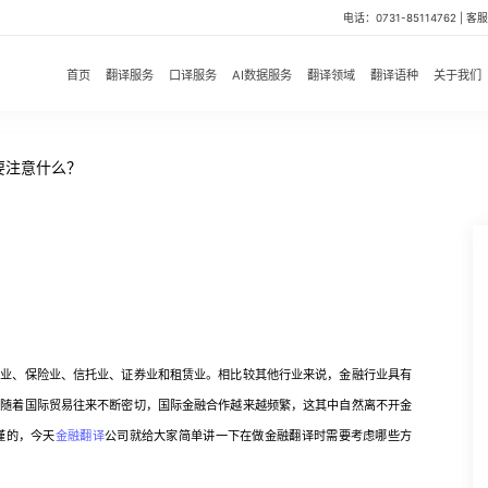
电话：0731-85114762 | 客服微
首页
翻译服务
口译服务
AI数据服务
翻译领域
翻译语种
关于我们
要注意什么？
、保险业、信托业、证券业和租赁业。相比较其他行业来说，金融行业具有
。随着国际贸易往来不断密切，国际金融合作越来越频繁，这其中自然离不开金
谨的，今天
金融翻译
公司就给大家简单讲一下在做金融翻译时需要考虑哪些方