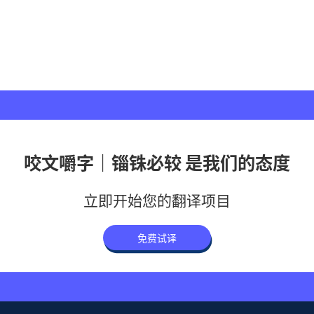
咬文嚼字｜锱铢必较 是我们的态度
立即开始您的翻译项目
免费试译