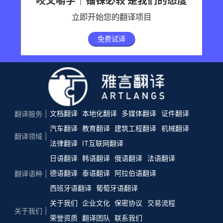
咬文嚼字｜锱铢必较 是我们的态度
立即开始您的翻译项目
免费试译
文档翻译
本地化翻译
多媒体翻译
证件翻译
翻译服务
汽车翻译
教育翻译
建筑工程翻译
机械翻译
翻译领域
法律翻译
IT互联网翻译
日语翻译
韩语翻译
俄语翻译
法语翻译
德语翻译
泰语翻译
阿拉伯语翻译
翻译语种
西班牙语翻译
葡萄牙语翻译
关于我们
企业文化
保密协议
交易流程
关于我们
荣誉资质
翻译团队
联系我们