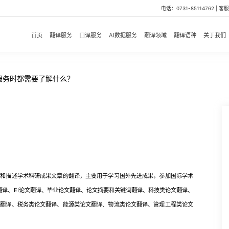
电话：0731-85114762 | 客服微
首页
翻译服务
口译服务
AI数据服务
翻译领域
翻译语种
关于我们
服务时都需要了解什么？
描述学术科研成果文章的翻译，主要用于学习国外先进成果，参加国际学术
翻译、EI论文翻译、毕业论文翻译、论文摘要和关键词翻译、科技类论文翻译、
文翻译、税务类论文翻译、能源类论文翻译、物流类论文翻译、管理工程类论文