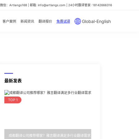
信：Artlangs168 | 邮箱: info@artlangs.com | 24小时翻译管家: 18142666316
Global-English
客户案例
新闻资讯
翻译报价
免费试译
最新发表
TOP 1
成都翻译公司推荐哪家？雅言翻译满足多行业翻译需求