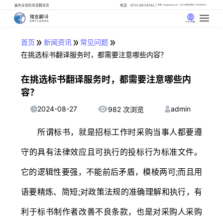
遍布全球的母语翻译官
电话：0731-85114762
邮箱: info@artlangs.com
24小时翻译管家: 18142666316
中文 (中国)
»
»
»
首页
新闻资讯
常见问题
在挑选标书翻译服务时，都需要注意哪些内容？
在挑选标书翻译服务时，都需要注意哪些内
容？
2024-08-27
admin
982 次浏览
所谓标书，就是招标工作时采购当事人都要遵
守的具有法律效应且可执行的投标行为标准文件。
它的逻辑性要强，不能前后矛盾，模棱两可;而且用
语要精炼、简短;对政策法规的准确理解和执行，有
利于标书制作者改善不良条款，也是对采购人采购