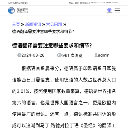
遍布全球的母语翻译官
电话：0731-85114762
邮箱: info@artlangs.com
24小时翻译管家: 18142666316
中文 (中国)
»
»
»
首页
新闻资讯
常见问题
德语翻译需要注意哪些要求和细节？
德语翻译需要注意哪些要求和细节？
2024-08-28
admin
961 次浏览
根据语言系属来分，德语属于印欧语系日耳曼
语族西日耳曼语支，使用德语的人数占世界总人口
的3.01%，按照使用国家数量来算，德语是世界排名
第六的语言，也是世界大国语言之一，更是欧盟内
使用最广的母语。还有一点，德语标准共同语的形
成可以追溯到马丁·路德对拉丁语《圣经》的翻译工