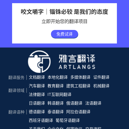
咬文嚼字｜锱铢必较 是我们的态度
立即开始您的翻译项目
免费试译
文档翻译
本地化翻译
多媒体翻译
证件翻译
翻译服务
汽车翻译
教育翻译
建筑工程翻译
机械翻译
翻译领域
法律翻译
IT互联网翻译
日语翻译
韩语翻译
俄语翻译
法语翻译
德语翻译
泰语翻译
阿拉伯语翻译
翻译语种
西班牙语翻译
葡萄牙语翻译
关于我们
企业文化
保密协议
交易流程