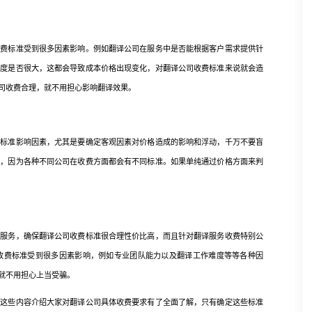
标准受到很多因素影响。例如翻译公司在服务中是否能根据客户需求提供针
难度是否很大，这都会导致成本价格出现变化，对翻译公司收费标准来说就会造
司收费合理，就不用担心影响翻译效果。
准影响因素，尤其是要确定客观因素对价格造成的影响和浮动，千万不要盲
坏，因为各种不同公司在收费方面都会有不同标准。如果单纯通过价格方面来判
务，确保翻译公司收费标准很合理性价比高，而且针对翻译服务收费特别公
收费标准受到很多因素影响，例如专业团队能力以及翻译工作难度等等各种因
就不用担心上当受骗。
些内容介绍大家对翻译公司具体收费要求有了全面了解，只有确定这些标准