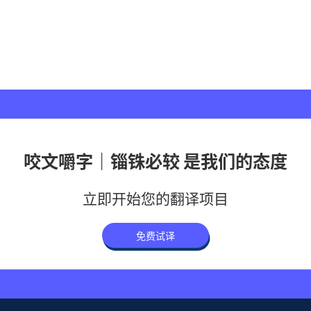
咬文嚼字｜锱铢必较 是我们的态度
立即开始您的翻译项目
免费试译