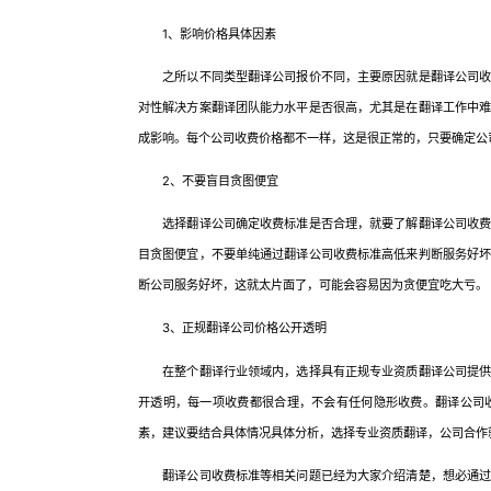
1、影响价格具体因素
之所以不同类型翻译公司报价不同，主要原因就是翻译公司收费
对性解决方案翻译团队能力水平是否很高，尤其是在翻译工作中
成影响。每个公司收费价格都不一样，这是很正常的，只要确定公
2、不要盲目贪图便宜
选择翻译公司确定收费标准是否合理，就要了解翻译公司收费标
目贪图便宜，不要单纯通过翻译公司收费标准高低来判断服务好
断公司服务好坏，这就太片面了，可能会容易因为贪便宜吃大亏。
3、正规翻译公司价格公开透明
在整个翻译行业领域内，选择具有正规专业资质翻译公司提供服
开透明，每一项收费都很合理，不会有任何隐形收费。翻译公司
素，建议要结合具体情况具体分析，选择专业资质翻译，公司合作
翻译公司收费标准等相关问题已经为大家介绍清楚，想必通过这