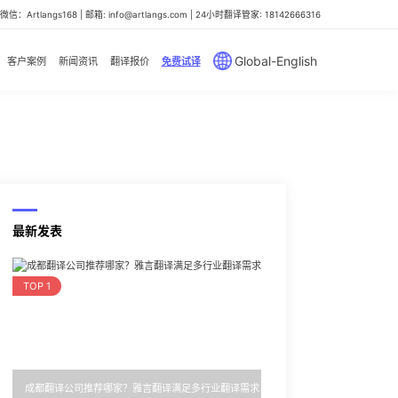
信：Artlangs168 | 邮箱: info@artlangs.com | 24小时翻译管家: 18142666316
Global-English
客户案例
新闻资讯
翻译报价
免费试译
最新发表
TOP 1
成都翻译公司推荐哪家？雅言翻译满足多行业翻译需求