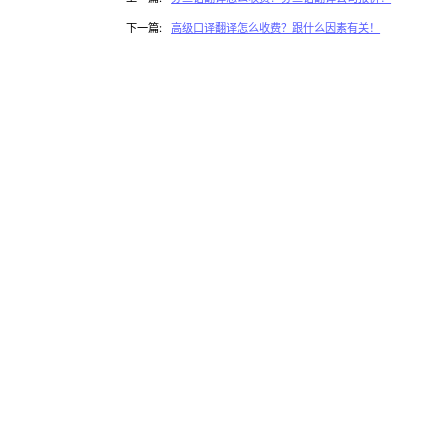
下一篇:
高级口译翻译怎么收费？跟什么因素有关！