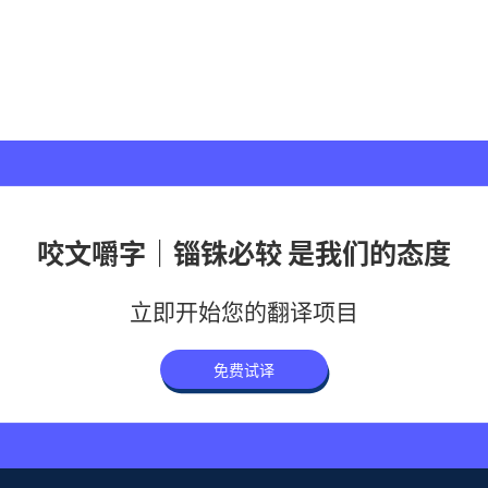
咬文嚼字｜锱铢必较 是我们的态度
立即开始您的翻译项目
免费试译