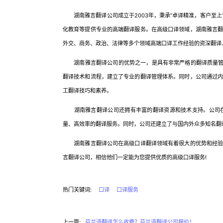
湖南雅言翻译公司成立于2003年，秉承“卓译精准，客户至上
化教育等提供专业的高端翻译服务。在高级口译领域，湖南雅言
外交、商务、政治、法律等多个领域高端口译工作经验的资深翻译
湖南雅言翻译公司的优势之一，是具有非常严格的翻译质量管理
翻译技术和流程，建立了专业的翻译管理体系。同时，公司通过
工翻译技巧和素养。
湖南雅言翻译公司还拥有丰富的翻译资源和技术支持。公司在
量、高效率的翻译服务。同时，公司还建立了与国内外众多知名翻
湖南雅言翻译公司在高级口译翻译领域有着很大的优势和经验，
言翻译公司，相信他们一定能为您提供优质的高级口译服务!
热门关键词:
口译
口译服务
上一篇:
芬兰语翻译怎么收费？芬兰语翻译公司报价！