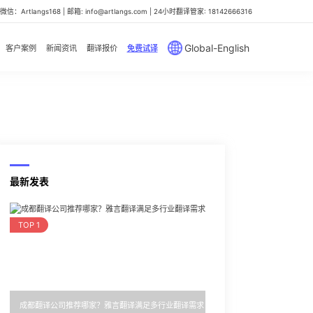
信：Artlangs168 | 邮箱: info@artlangs.com | 24小时翻译管家: 18142666316
Global-English
客户案例
新闻资讯
翻译报价
免费试译
最新发表
TOP 1
成都翻译公司推荐哪家？雅言翻译满足多行业翻译需求