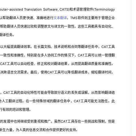
ed Translation Software, CATS)和术语管理软件(Terminology
TS软件可以帮助翻译人员更快速、准确地进行
文本翻译
，TMS软件则主要用于管理企业
以帮助翻译人员快速比较和调整原文与译文的一致性。这些工具都具有自动化、
翻译任务。
以大幅提高翻译效率。在长篇文档、技术说明和合同等翻译任务中，CAT工具
的一致性和准确性，特别是在多人协同工作的情况下，CAT工具可以统一管理翻
CAT工具可以自动检查、修正和校对翻译结果，从而提高翻译质量和准确性。
解决跨语言交流需求。最后，使用CAT工具可以降低翻译成本，缩短翻译时间，
，CAT工具的自动化特性可能会导致部分语义的丢失或误解，从而影响翻译结
助人工翻译过程。在一些特殊领域的翻译任务中，CAT工具可能无法胜任。此
行有效的培训和管理。
的发展中也将继续受到重视和推广。虽然CAT工具存在一些挑战和限制，但是
新生力量，为人类的信息交流和合作提供更好的支持。