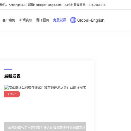
信：Artlangs168 | 邮箱: info@artlangs.com | 24小时翻译管家: 18142666316
Global-English
客户案例
新闻资讯
翻译报价
免费试译
最新发表
TOP 1
成都翻译公司推荐哪家？雅言翻译满足多行业翻译需求