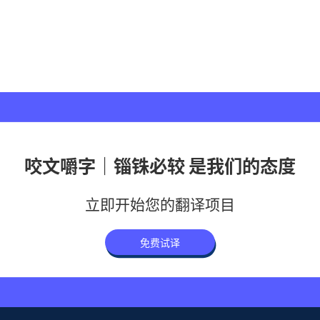
咬文嚼字｜锱铢必较 是我们的态度
立即开始您的翻译项目
免费试译