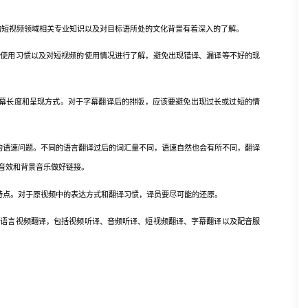
短视频领域相关专业知识以及对目标语所处的文化背景有着深入的了解。
用习惯以及对短视频的使用情况进行了解，避免出现错译、漏译等不好的现
长度和呈现方式。对于字幕翻译后的排版，应该要避免出现过长或过短的情
语速问题。不同的语言翻译过后的词汇量不同，语速自然也会有所不同，翻译
音效和背景音乐做好链接。
点。对于原视频中的表达方式和翻译习惯，译员要尽可能的还原。
言视频翻译，包括视频听译、音频听译、短视频翻译、字幕翻译以及配音服