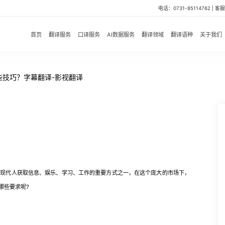
电话：0731-85114762 | 客服微
首页
翻译服务
口译服务
AI数据服务
翻译领域
翻译语种
关于我们
些技巧？字幕翻译-影视翻译
代人获取信息、娱乐、学习、工作的重要方式之一，在这个庞大的市场下，
哪些要求呢?