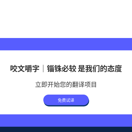
咬文嚼字｜锱铢必较 是我们的态度
立即开始您的翻译项目
免费试译