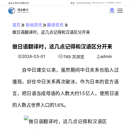
遍布全球的母语翻译官
电话：0731-85114762
邮箱: info@artlangs.com
24小时翻译管家: 18142666316
中文 (中国)
»
»
»
首页
新闻资讯
翻译资讯
做日语翻译时，这几点记得和汉语区分开来
做日语翻译时，这几点记得和汉语区分开来
2024-03-01
admin
749 次浏览
自中日建交以来，虽然期间中日关系也陷入过
僵局，好在中日关系再次破冰，作为日本的官方语
言，把日语当成母语的人数大约1.5亿人，使用日语
的人数占世界人口的1.6%。