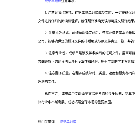
成绩单翻译
注意事项：
1. 注意翻译准确性。在把成绩单翻译成英文时，一定要确保
文件进行仔细的阅读和理解，确保翻译准确无误即可提交翻译结果
2. 注意排版格式。成绩单翻译完成后，还需要满足基本的排
公司，能够确保您的翻译文件的排版格式与原文件完全一致，并符
3. 注意专业性。成绩单是涉及学术成绩的证明文件，里面可
言翻译旗下的翻译团队具有专业性和经验，拥有丰富的学术背景知
4. 注意翻译质量。在翻译成绩单时，质量、速度和服务都同
理您的文件。
总而言之，成绩单中文翻译英文需要考虑的诸多因素，这其中包
译行业中不断发展、成功拓展全球市场的重要原因。
热门关键词:
成绩单翻译