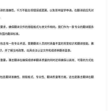
翻译的准确性，千万不能出现错误或遗漏，以免影响留学申请。在翻译前应先对
。
版要求，确保翻译文件的排版格式与原文件相同。我们作为一家专业的翻译服务
合国内翻译标准。
能包含有一些专业术语，需要翻译人员同时具备丰富的背景知识和翻译技能。雅
识，并了解当地政策，出具合法认证文件和成绩单翻译盖章。
样重要。雅言翻译在确保成绩单翻译质量的同时还将确保以高效、可靠的方式处
括翻译准确性、排版格式、专业性、翻译质量等方面，这也是雅言翻译在翻