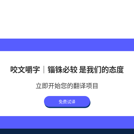
咬文嚼字｜锱铢必较 是我们的态度
立即开始您的翻译项目
免费试译