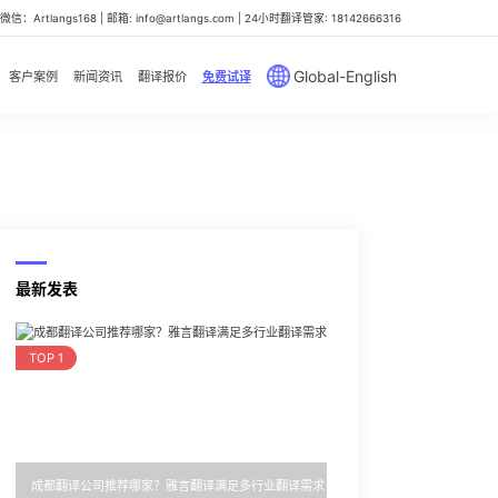
信：Artlangs168 | 邮箱: info@artlangs.com | 24小时翻译管家: 18142666316
Global-English
客户案例
新闻资讯
翻译报价
免费试译
最新发表
TOP 1
成都翻译公司推荐哪家？雅言翻译满足多行业翻译需求