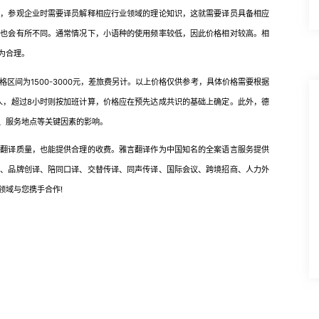
如，参观企业时需要译员解释相应行业领域的理论知识，这就需要译员具备相应
格也会有所不同。通常情况下，小语种的使用频率较低，因此价格相对较高。相
为合理。
间为1500-3000元，差旅费另计。以上价格仅供参考，具体价格需要根据
/人，超过8小时则按加班计算，价格应在预先达成共识的基础上确定。此外，德
、服务地点等关键因素的影响。
译质量，也能提供合理的收费。雅言翻译作为中国知名的全案语言服务提供
译、品牌创译、陪同口译、交替传译、同声传译、国际会议、跨境招商、人力外
领域与您携手合作!