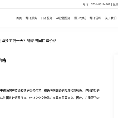
电话：0731-85114762 | 客服微
首页
翻译服务
口译服务
AI数据服务
翻译领域
翻译语种
关于我们
翻译多少钱一天？德语陪同口译价格
价格
德语同声传译和德语交替传译，德语陪同翻译的难度相对较低，但对译员的
国与外国进行贸易往来、经济文化交流等方面具有重要意义。因此，在重要的对