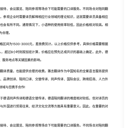
待、会议展览、陪同参观等场合下可能需要的口译服务。不同场合对陪同翻
如，参观企业时需要译员解释相应行业领域的理论知识，这就需要译员具备相应
格也会有所不同。通常情况下，小语种的使用频率较低，因此价格相对较高。相
为合理。
区间为1500-3000元，差旅费另计。以上价格仅供参考，具体价格需要根据
/人，超过8小时则按加班计算，价格应在预先达成共识的基础上确定。此外，德
、服务地点等关键因素的影响。
译质量，也能提供合理的收费。雅言翻译作为中国知名的全案语言服务提供
译、品牌创译、陪同口译、交替传译、同声传译、国际会议、跨境招商、人力外
领域与您携手合作!
德语同声传译和德语交替传译，德语陪同翻译的难度相对较低，但对译员的
国与外国进行贸易往来、经济文化交流等方面具有重要意义。因此，在重要的对
待、会议展览、陪同参观等场合下可能需要的口译服务。不同场合对陪同翻