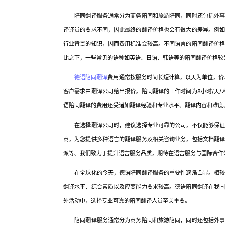
陪同翻译服务通常分为商务陪同和旅游陪同，同时还包括外事接
译译员的要求不同，因此最终的翻译价格也会有很大的差异。例
行业背景的知识，因而费用标准会较高。不同语言的陪同翻译价
比之下，一些常见的语种如英语、日语、韩语等的陪同翻译价格较
德语陪同翻译
费用通常按服务时间长短计算，以天为单位，价格
客户需求由翻译公司给出报价。陪同翻译的工作时间为8小时/天
语陪同翻译的费用还受诸如翻译经验和专业水平、翻译内容和难度
在选择翻译公司时，建议选择专业可靠的公司，不仅能够保证翻
商，为您提供多种语言的翻译服务及相关咨询业务，包括文档翻
派等。我们致力于提升语言服务品质，期待在语言服务与国际合作
在全球化的今天，德语陪同翻译服务的重要性逐渐凸显。相较于
翻译水平、综合素质以及应变能力要求较高。德语陪同翻译在我
外活动中，选择专业可靠的陪同翻译人员至关重要。
陪同翻译服务通常分为商务陪同和旅游陪同，同时还包括外事接