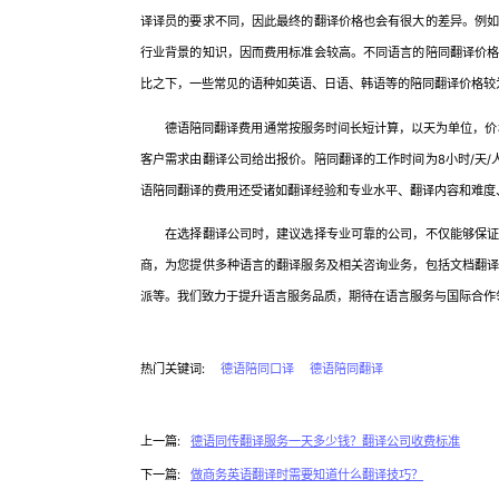
译译员的要求不同，因此最终的翻译价格也会有很大的差异。例
行业背景的知识，因而费用标准会较高。不同语言的陪同翻译价
比之下，一些常见的语种如英语、日语、韩语等的陪同翻译价格较
德语陪同翻译费用通常按服务时间长短计算，以天为单位，价格区
客户需求由翻译公司给出报价。陪同翻译的工作时间为8小时/天
语陪同翻译的费用还受诸如翻译经验和专业水平、翻译内容和难度
在选择翻译公司时，建议选择专业可靠的公司，不仅能够保证翻
商，为您提供多种语言的翻译服务及相关咨询业务，包括文档翻
派等。我们致力于提升语言服务品质，期待在语言服务与国际合作
热门关键词:
德语陪同口译
德语陪同翻译
上一篇:
德语同传翻译服务一天多少钱？翻译公司收费标准
下一篇:
做商务英语翻译时需要知道什么翻译技巧？