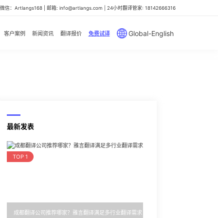
信：Artlangs168 | 邮箱: info@artlangs.com | 24小时翻译管家: 18142666316
Global-English
客户案例
新闻资讯
翻译报价
免费试译
最新发表
TOP 1
成都翻译公司推荐哪家？雅言翻译满足多行业翻译需求