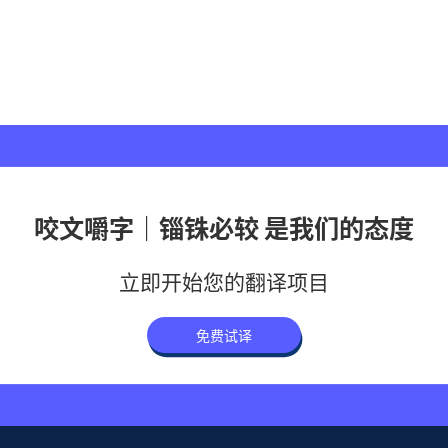
咬文嚼字｜锱铢必较 是我们的态度
立即开始您的翻译项目
免费试译