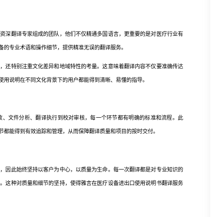
由资深翻译专家组成的团队，他们不仅精通多国语言，更重要的是对医疗行业有
备的专业术语和操作细节，提供精准无误的翻译服务。
时，还特别注重文化差异和地域特性的考量。这意味着翻译内容不仅要准确传达
使用说明在不同文化背景下的用户都能得到清晰、易懂的指导。
收、文件分析、翻译执行到校对审核，每一个环节都有明确的标准和流程。此
节都能得到有效追踪和管理，从而保障翻译质量和项目的按时交付。
点，因此始终坚持以客户为中心，以质量为生命。每一次翻译都是对专业知识的
避。这种对质量和细节的坚持，使得雅言在医疗设备进出口使用说明书翻译服务