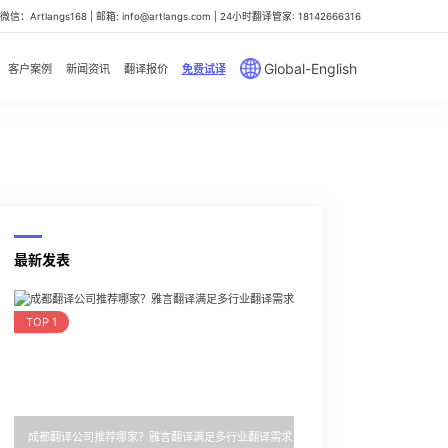
信：Artlangs168 | 邮箱: info@artlangs.com | 24小时翻译管家: 18142666316
Global-English
客户案例
新闻资讯
翻译报价
免费试译
最新发表
TOP 1
成都翻译公司推荐哪家？雅言翻译满足多行业翻译需求